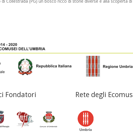
co di Collestrada (PG) un bosco ricco di storie diverse e alla scoperta di
ci Fondatori
Rete degli Ecomus