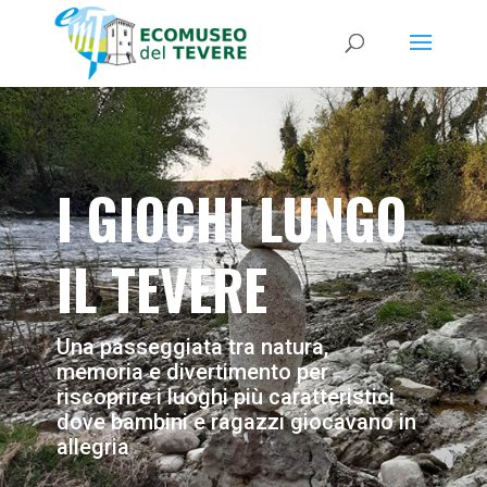
I GIOCHI LUNGO
IL TEVERE
Una passeggiata tra natura,
memoria e divertimento per
riscoprire i luoghi più caratteristici
dove bambini e ragazzi giocavano in
allegria