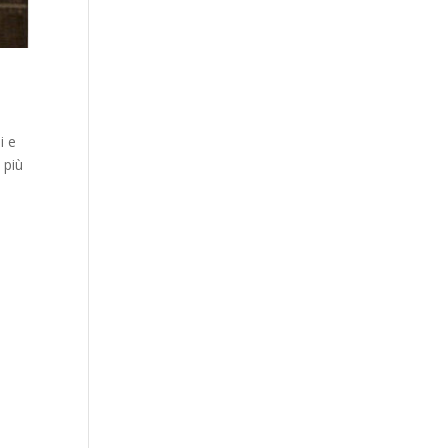
i e
 più